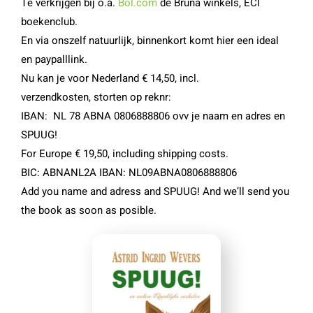
Te verkrijgen bij o.a.
Bol.com
de Bruna winkels, ECI
boekenclub.
Pups / Litter
En via onszelf natuurlijk, binnenkort komt hier een ideal
en paypalllink.
Nest-planning
Nu kan je voor Nederland € 14,50, incl.
verzendkosten, storten op reknr:
Ras informatie
IBAN: NL 78 ABNA 0806888806 ovv je naam en adres en
SPUUG!
Diversen
For Europe € 19,50, including
shipping costs.
BIC: ABNANL2A IBAN: NL09ABNA0806888806
Herplaatsers
Add you name and adress and SPUUG! And we’ll send you
the book as soon as posible.
Gastgezin / Fosterfamily
Contact
Blog