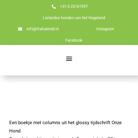
Ga
+31 6 23161597
naar
IJslandse honden van het Hogeland
inhoud
info@frahalendi.nl
Instagram
Facebook
Toggle
Navigation
Nieuws
Home
Over ons
Een boekje met columns uit het glossy tijdschrift Onze
Hond.
Onze honden