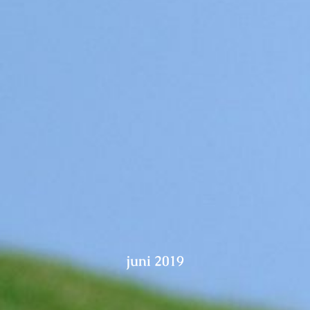
Pups / Litter
Nest-planning
Ras informatie
Diversen
Herplaatsers
Gastgezin / Fosterfamily
juni 2019
Contact
Blog