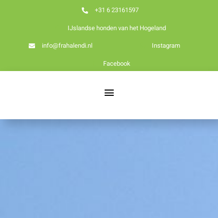
Ga
+31 6 23161597
naar
IJslandse honden van het Hogeland
inhoud
info@frahalendi.nl
Instagram
Facebook
Toggle
Navigation
Nieuws
Home
Over ons
Onze honden