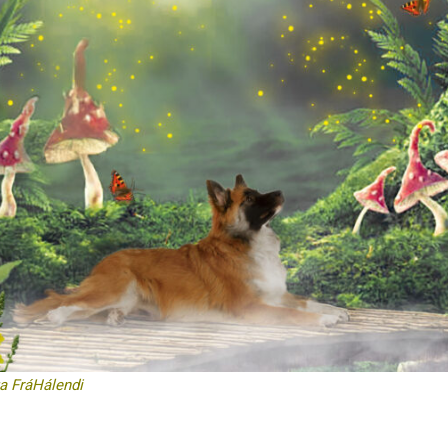
a FráHálendi