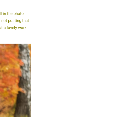
l in the photo
 not posting that
at a lovely work