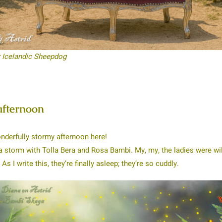
r Icelandic Sheepdog
afternoon
nderfully stormy afternoon here!
a storm with Tolla Bera and Rosa Bambi. My, my, the ladies were wi
s I write this, they’re finally asleep; they’re so cuddly.