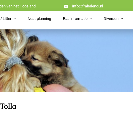
den van het Hogeland
info@frahalendi.nl
/ Litter
Nest-planning
Ras informatie
Diversen
Tolla