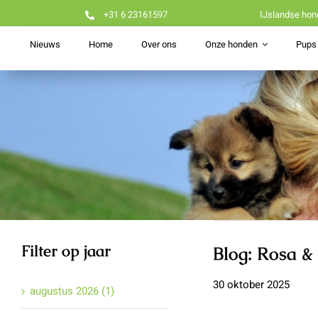
Ga
+31 6 23161597
IJslandse hon
naar
inhoud
Nieuws
Home
Over ons
Onze honden
Pups 
Filter op jaar
Blog: Rosa & 
30 oktober 2025
augustus 2026 (1)