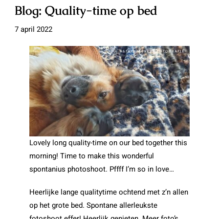
Blog: Quality-time op bed
7 april 2022
Lovely
long quality-time on our bed together this
morning! Time to make this wonderful
spontanius photoshoot. Pffff I’m so in love…
Heerlijke lange qualitytime ochtend met z’n allen
op het grote bed. Spontane allerleukste
fotoshoot effer! Heerlijk genieten. Meer foto’s