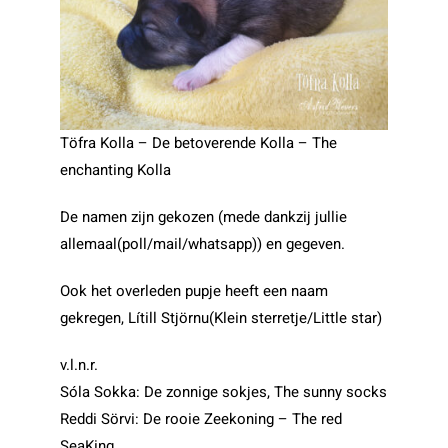
Töfra Kolla – De betoverende Kolla – The
enchanting Kolla
De namen zijn gekozen (mede dankzij jullie
allemaal(poll/mail/whatsapp)) en gegeven.
Ook het overleden pupje heeft een naam
gekregen, Lítill Stjörnu(Klein sterretje/Little star)
v.l.n.r.
Sóla Sokka: De zonnige sokjes, The sunny socks
Reddi Sörvi: De rooie Zeekoning – The red
SeaKing