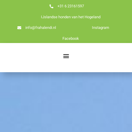
Ga
+31 6 23161597
naar
IJslandse honden van het Hogeland
inhoud
info@frahalendi.nl
Instagram
Facebook
Toggle
Navigation
Nieuws
Home
Over ons
Onze honden