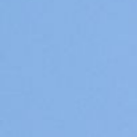
Pups / Litter
Nest-planning
Ras informatie
Diversen
Herplaatsers
Gastgezin / Fosterfamily
Contact
Blog