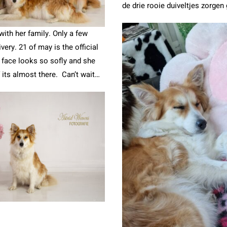
de drie rooie duiveltjes zorgen
with her family. Only a few
very. 21 of may is the official
 face looks so sofly and she
 its almost there. Can’t wait…