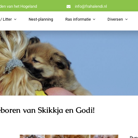
den van het Hogeland
info@frahalendi.nl
/ Litter
Nest-planning
Ras informatie
Diversen
eboren van Skikkja en Godi!
Pup