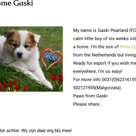
ome Gaski
My name is Gaski Pearland (FC
calm little boy of six weeks ol
a home. I’m the son of
Prins L
from the Netherlands but livin
Ready for export if you wish me 
everywhere, I’m so easy!
For more info 0031(0)62316159
502121955(Malgorzata)
Paws from Gaski
Please share…
je achter. Wij zijn daar erg blij mee!