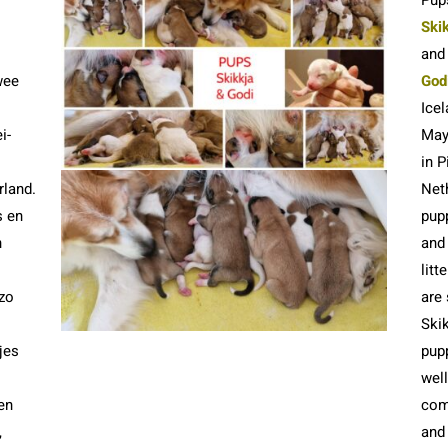
Skik
an
wee
God
Ice
i-
May 
in P
rland.
Net
s en
pup
n
and
litt
 zo
are
Ski
jes
pup
wel
en
com
,
and