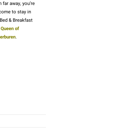
 far away, you’re
come to stay in
 Bed & Breakfast
 Queen of
terburen
.