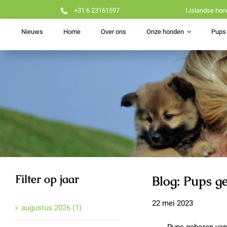
Ga
+31 6 23161597
IJslandse hon
naar
inhoud
Nieuws
Home
Over ons
Onze honden
Pups 
Filter op jaar
Blog: Pups g
22 mei 2023
augustus 2026 (1)
Pups geboren van