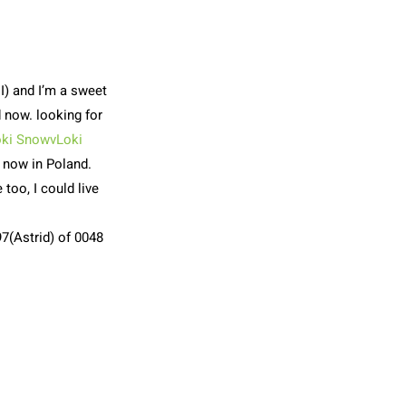
I) and I’m a sweet
d now. looking for
oki SnowvLoki
g now in Poland.
too, I could live
7(Astrid) of 0048