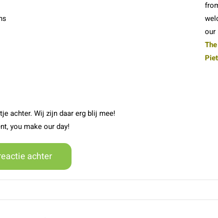
from
ns
wel
our
The
Pie
je achter. Wij zijn daar erg blij mee!
nt, you make our day!
reactie achter