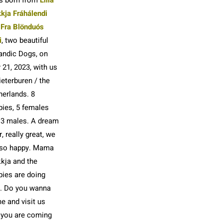
kja Fráhálendi
d
Fra Blönduós
i
, two beautiful
landic Dogs, on
21, 2023, with us
ieterburen / the
herlands. 8
pies, 5 females
 3 males. A dream
er, really great, we
 so happy. Mama
kkja and the
pies are doing
l. Do you wanna
e and visit us
 you are coming