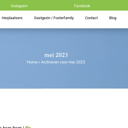
Instagram
Facebook
Herplaatsers
Gastgezin / Fosterfamily
Contact
Blog
mei 2023
Home
»
Archieven voor mei 2023
s born from
Lilla