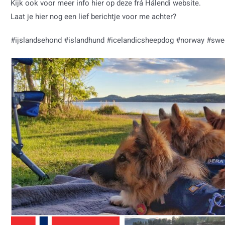
Kijk ook voor meer info hier op deze frá Hálendi website.
Laat je hier nog een lief berichtje voor me achter?
#ijslandsehond
#islandhund
#icelandicsheepdog #norway #sw