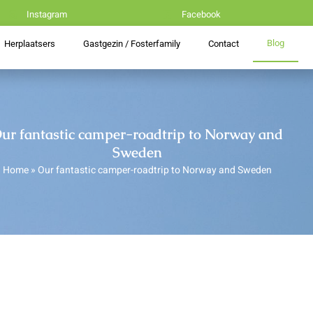
Instagram
Facebook
Blog
Herplaatsers
Gastgezin / Fosterfamily
Contact
ur fantastic camper-roadtrip to Norway and
Sweden
Home
»
Our fantastic camper-roadtrip to Norway and Sweden