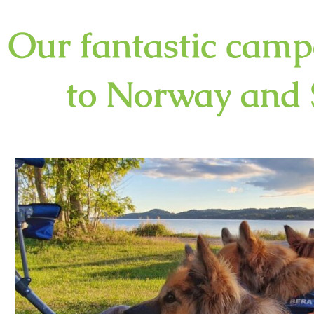
Our fantastic camp
to Norway and