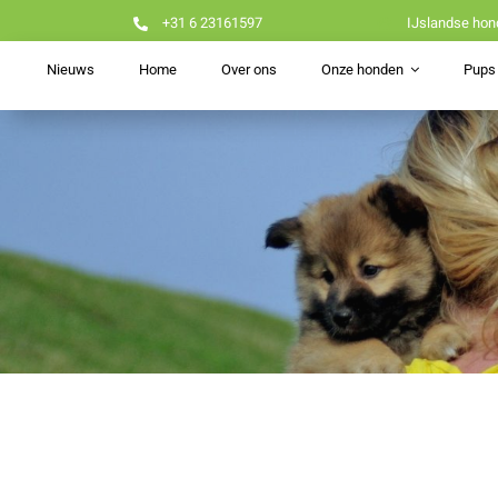
Ga
+31 6 23161597
IJslandse hon
naar
inhoud
Nieuws
Home
Over ons
Onze honden
Pups 