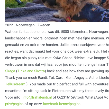
2022 - Noorwegen - Zweden
Wat een fantastische reis was dit. 5000 kilometers, Noorwegen,
landschappen en vooral ontmoetingen met hele fijne mensen. W
gemaakt en zo ook onze honden. Jullie lezers dankjewel voor he
reacties, want dat maakt het voor ons ook weer extra leuk. Het
die begon als puppy reis met KoKo Chanel/kleine lieve knappe 
vertrouwen in ons dat wij haar voor jou mochten brengen naar 
Skaga
(
Tinka and Skotta
) back and see how they are growing up 
Thank you so much Randi, Tut, Carol, Geir, Angeyla, Adrie, Liselo
Tellusdream
). You made our trip perfect and full with adventures
meantime I'm sitting back in Pieterburen with my three lovely tir
Voor info:
info@frahalendi.nl
of 0623161597(ook WhatsApp) Vo
privépagina
of op onze
facebook kennelpagina