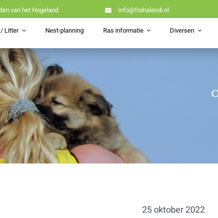
den van het Hogeland
info@frahalendi.nl
/ Litter
Nest-planning
Ras informatie
Diversen
O
25 oktober 2022