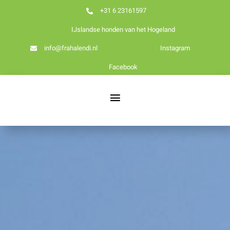
Ga
+31 6 23161597
naar
IJslandse honden van het Hogeland
inhoud
info@frahalendi.nl
Instagram
Facebook
Toggle
Navigation
Nieuws
Home
Over ons
Onze honden