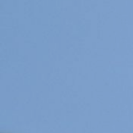
Pups / Litter
Nest-planning
Ras informatie
Diversen
Herplaatsers
Gastgezin / Fosterfamily
Contact
Blog