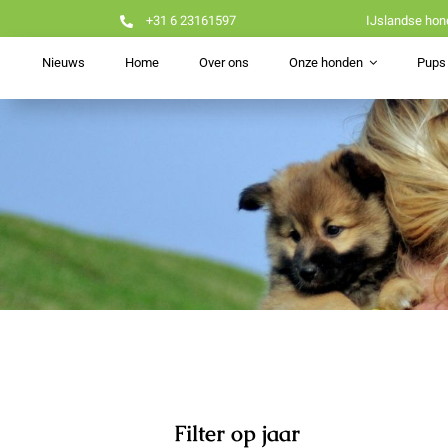
Ga
+31 6 23161597
IJslandse hon
naar
inhoud
Nieuws
Home
Over ons
Onze honden
Pups 
Filter op jaar