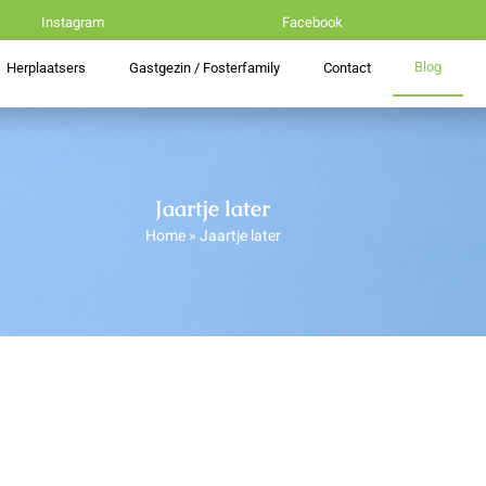
Instagram
Facebook
Blog
Herplaatsers
Gastgezin / Fosterfamily
Contact
Jaartje later
Home
»
Jaartje later