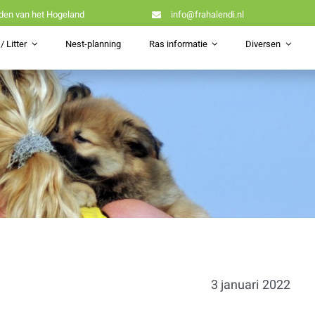
den van het Hogeland
info@frahalendi.nl
/ Litter
Nest-planning
Ras informatie
Diversen
3 januari 2022