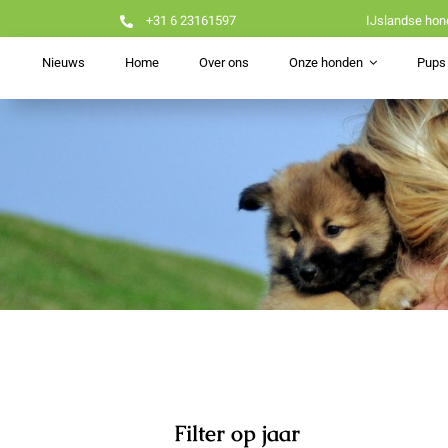
Ga
+31 6 23161597
IJslandse hon
naar
inhoud
Nieuws
Home
Over ons
Onze honden
Pups 
Filter op jaar