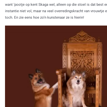
want ‘pootje op kent Skaga wel, alleen op die stoel is dat best e
instantie niet vol, maar na veel overredingskracht van vrouwtje 
toch. En zie eens hoe zo’n kunstenaar ze is hierin!