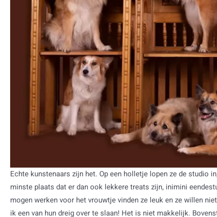
Echte kunstenaars zijn het. Op een holletje lopen ze de studio in
minste plaats dat er dan ook lekkere treats zijn, inimini eende
mogen werken voor het vrouwtje vinden ze leuk en ze willen nie
ik een van hun dreig over te slaan! Het is niet makkelijk. Boven