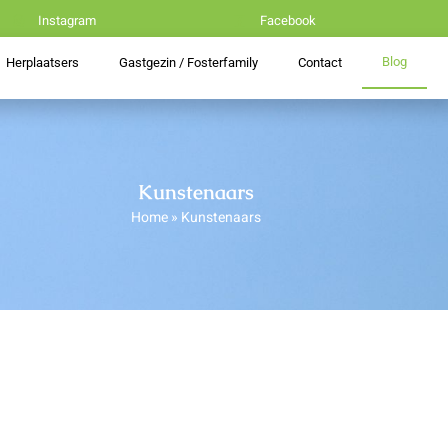
Instagram
Facebook
Blog
Herplaatsers
Gastgezin / Fosterfamily
Contact
Kunstenaars
Home
»
Kunstenaars