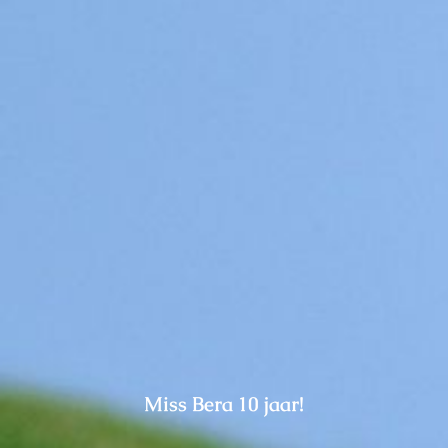
Pups / Litter
Nest-planning
Ras informatie
Diversen
Herplaatsers
Gastgezin / Fosterfamily
Contact
Miss Bera 10 jaar!
Blog