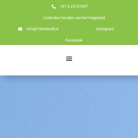
Ga
+31 6 23161597
naar
IJslandse honden van het Hogeland
inhoud
info@frahalendi.nl
Instagram
Facebook
Toggle
Navigation
Nieuws
Home
Over ons
Onze honden