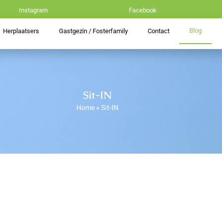
Instagram
Facebook
Blog
Herplaatsers
Gastgezin / Fosterfamily
Contact
Sit-IN
Home
»
Sit-IN