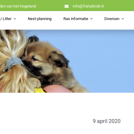
den van het Hogeland
info@frahalendi.nl
/ Litter
Nest-planning
Ras informatie
Diversen
9 april 2020