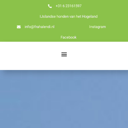
Ga
+31 6 23161597
naar
IJslandse honden van het Hogeland
inhoud
info@frahalendi.nl
Instagram
Facebook
Toggle
Navigation
Nieuws
Home
Over ons
Onze honden