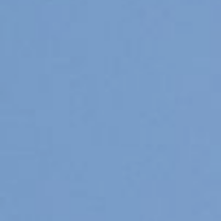
Pups / Litter
Nest-planning
Ras informatie
Diversen
Herplaatsers
Gastgezin / Fosterfamily
Contact
Blog