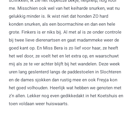
schrikken, ik zie het hopeloze bekje, helphelp, nog voor
me. Misschien ook wel van het keiharde snurken, wat nu
gelukkig minder is. Ik wist niet dat honden ZO hard
konden snurken, als een boormachine en dan een hele
grote. Finkers is er niks bij. Al met al is ze onder controle
bij twee lieve dierenartsen en gaat madammeke weer de
goed kant op. En Miss Bera is zo lief voor haar, ze heeft
het wel door, ze voelt het en let extra op, en waarschuwt
mij als ze te ver achter blijft bij het wandelen. Deze week
uren lang geslenterd langs de paddestoelen in Slochteren
en de dames sjokken dan rustig mee en ook Freyja kon
het goed volhouden. Heerlijk wat hebben we genoten met
z’n allen. Lekker nog even gedikkedakt in het Koetshuis en
toen voldaan weer huiswaarts.