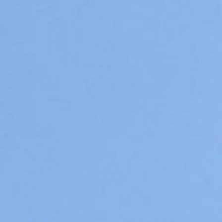
Pups / Litter
Nest-planning
Ras informatie
Diversen
Herplaatsers
Gastgezin / Fosterfamily
Contact
Blog