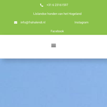
Ga
+31 6 23161597
naar
IJslandse honden van het Hogeland
inhoud
info@frahalendi.nl
Instagram
Facebook
Toggle
Navigation
Nieuws
Home
Over ons
Onze honden