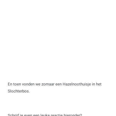
En toen vonden we zomaar een Hazelnoothuisje in het
Slochterbos.
Schrijf je even een leuke reactie hieronder?