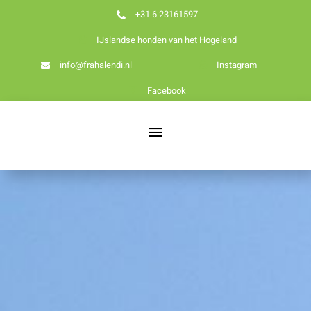
Ga
+31 6 23161597
naar
IJslandse honden van het Hogeland
inhoud
info@frahalendi.nl
Instagram
Facebook
Toggle
Navigation
Nieuws
Home
Over ons
Onze honden