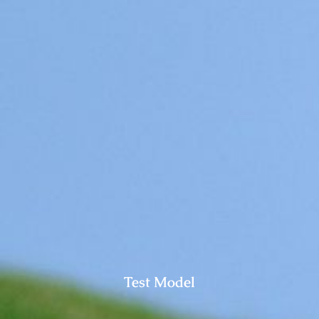
Pups / Litter
Nest-planning
Ras informatie
Diversen
Herplaatsers
Gastgezin / Fosterfamily
Contact
Test Model
Blog