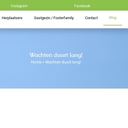
Instagram
Facebook
Blog
Herplaatsers
Gastgezin / Fosterfamily
Contact
Wachten duurt lang!
Home
»
Wachten duurt lang!