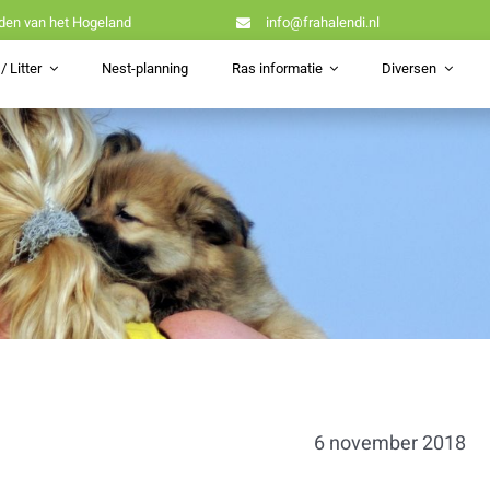
den van het Hogeland
info@frahalendi.nl
/ Litter
Nest-planning
Ras informatie
Diversen
6 november 2018