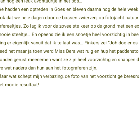
an nog een leuk avontuurtje in het bos…
e hadden een optreden in Goes en bleven daarna nog de hele week
ok dat we hele dagen door de bossen zwierven, op fotojacht natuur
afereeltjes. Zo lag ik voor de zoveelste keer op de grond met een e
ooie steeltje… En opeens zie ik een snoetje heel voorzichtig in bee
ing er eigenlijk vanuit dat ik te laat was… Finkers zei “Joh doe er es
eed het maar ja toen werd Miss Bera wat ruig en hup het paddensto
onden gerust meenemen want ze zijn heel voorzichtig en snappen d
e wat naders dan hun aan het fotograferen zijn.
aar wat schept mijn verbazing, de foto van het voorzichtige beresnoe
et mooie resultaat!