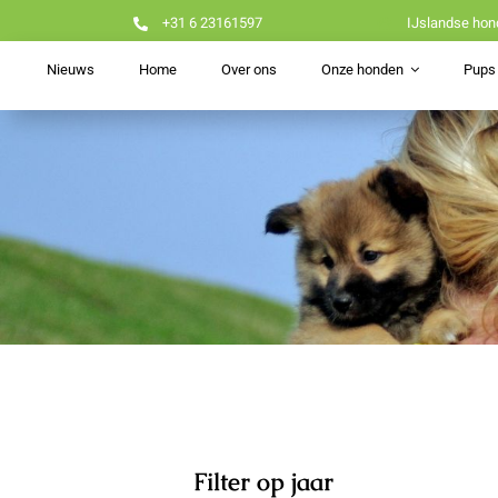
Ga
+31 6 23161597
IJslandse hon
naar
inhoud
Nieuws
Home
Over ons
Onze honden
Pups 
Filter op jaar