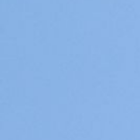
Pups / Litter
Nest-planning
Ras informatie
Diversen
Herplaatsers
Gastgezin / Fosterfamily
Contact
Blog