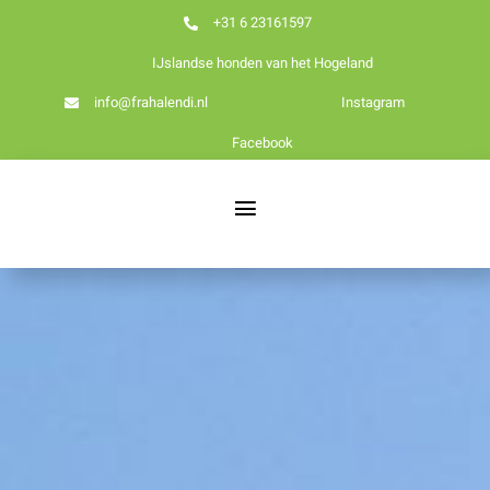
Ga
+31 6 23161597
naar
IJslandse honden van het Hogeland
inhoud
info@frahalendi.nl
Instagram
Facebook
Toggle
Navigation
Nieuws
Home
Over ons
Onze honden