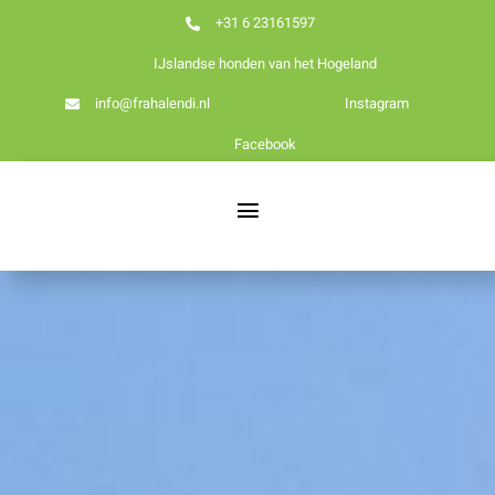
Ga
+31 6 23161597
naar
IJslandse honden van het Hogeland
inhoud
info@frahalendi.nl
Instagram
Facebook
Toggle
Navigation
Nieuws
Home
Over ons
Onze honden