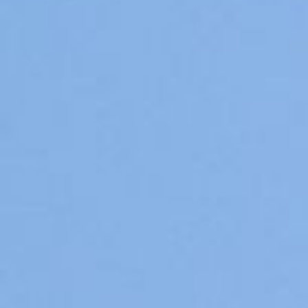
Pups / Litter
Nest-planning
Ras informatie
Diversen
Herplaatsers
Gastgezin / Fosterfamily
Contact
Blog